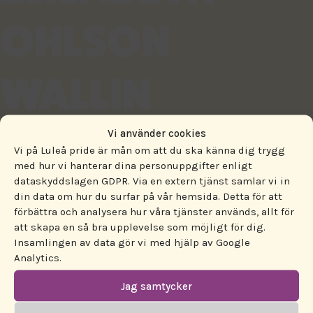
OHLSON
WALLIN
BERÄTTAR
Vi använder cookies
Vi på Luleå pride är mån om att du ska känna dig trygg
med hur vi hanterar dina personuppgifter enligt
dataskyddslagen GDPR. Via en extern tjänst samlar vi in
11 februari 2025
din data om hur du surfar på vår hemsida. Detta för att
By
Oskar Norberg
förbättra och analysera hur våra tjänster används, allt för
att skapa en så bra upplevelse som möjligt för dig.
Insamlingen av data gör vi med hjälp av Google
TID: Lördag 16 juni 2018, 11.30-13.00
Analytics.
PLATS: Norrbottensteatern KATEGORI:
Jag samtycker
Föreläsning/Samtal I år är det 20 år