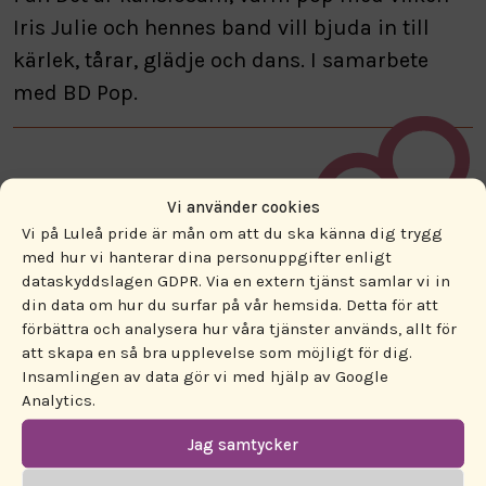
Iris Julie och hennes band vill bjuda in till
kärlek, tårar, glädje och dans. I samarbete
med BD Pop.
Vi använder cookies
Vi på Luleå pride är mån om att du ska känna dig trygg
med hur vi hanterar dina personuppgifter enligt
dataskyddslagen GDPR. Via en extern tjänst samlar vi in
ENGAGERA DIG!
din data om hur du surfar på vår hemsida. Detta för att
förbättra och analysera hur våra tjänster används, allt för
att skapa en så bra upplevelse som möjligt för dig.
PROGRAM
Insamlingen av data gör vi med hjälp av Google
Analytics.
PARTNERS
Jag samtycker