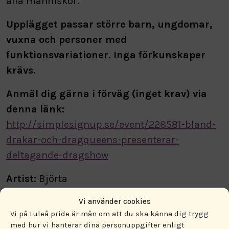
alla människor.
Upplägget passar större barn, ungdomar,
vuxna och personer med
funktionsvariationer. Inga förkunskaper
krävs.
Anmäl dig gärna i förväg (inget krav) via
denna länk:
http://simplesignup.se/event/228581-bland-
drakar-och-dragqueens-presenterar-
deltagande-dragshow
Artist:
Björta
Regissör:
Petter Wallenberg
Vi använder cookies
Tidsåtgång:
ca 30–60 minuter
Vi på Luleå pride är mån om att du ska känna dig trygg
med hur vi hanterar dina personuppgifter enligt