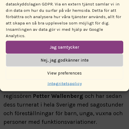
OM
dataskyddslagen GDPR. Via en extern tjänst samlar vi in
din data om hur du surfar på vår hemsida. Detta för att
förbättra och analysera hur våra tjänster används, allt för
TEATERSÄLLSKAPET
att skapa en så bra upplevelse som möjligt för dig.
Insamlingen av data gör vi med hjälp av Google
BLAND DRAKAR
Analytics.
Jag samtycker
OCH DRAGQUEENS:
Nej, jag godkänner inte
Bland drakar och dragqueens
är Nordens
View preferences
största dragshow-teatersällskap. Det
Integritetspolicy
grundades 2017 av författaren och
regissören
Petter Wallenberg
och har sedan
dess turnerat i hela Sverige med sagostunder
och föreställningar för barn, unga, vuxna och
personer med funktionsvariationer.