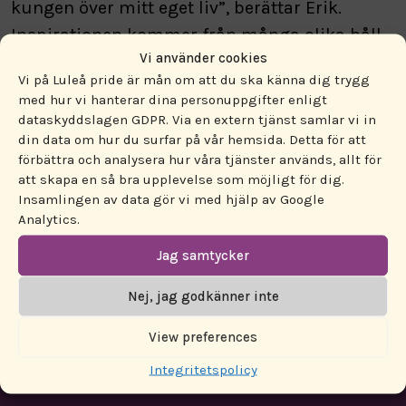
kungen över mitt eget liv”, berättar Erik.
Inspirationen kommer från många olika håll,
Vi använder cookies
från säregna soul-singer/songwriters till
Vi på Luleå pride är mån om att du ska känna dig trygg
bombastisk topplistepop. ”The Weeknd har
med hur vi hanterar dina personuppgifter enligt
varit en stor musikalisk förebild de senaste
dataskyddslagen GDPR. Via en extern tjänst samlar vi in
din data om hur du surfar på vår hemsida. Detta för att
tre åren. Hans mörka, r&b-aktiga ljud. Men
förbättra och analysera hur våra tjänster används, allt för
även Lady Gaga, som är jättekommersiell med
att skapa en så bra upplevelse som möjligt för dig.
massor av attityd och pondus. Någonstans
Insamlingen av data gör vi med hjälp av Google
Analytics.
där emellan landar jag själv, tror jag”,
berättar Erik.
Jag samtycker
Nej, jag godkänner inte
View preferences
Integritetspolicy