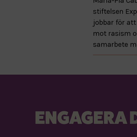
Maria-Pia Cab
stiftelsen Ex
jobbar för at
mot rasism oc
samarbete me
ENGAGERA D