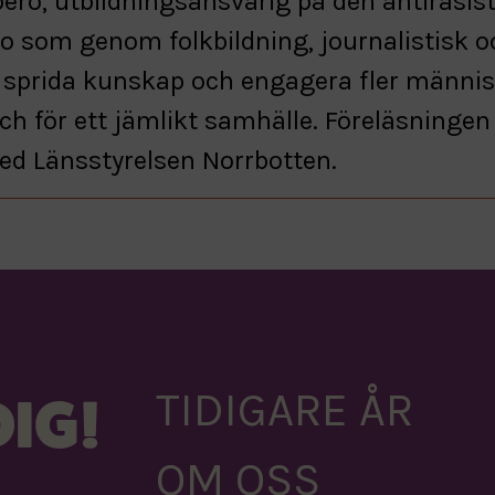
ero, utbildningsansvarig på den antirasis
po som genom folkbildning, journalistisk 
t sprida kunskap och engagera fler männis
h för ett jämlikt samhälle. Föreläsningen
d Länsstyrelsen Norrbotten.
TIDIGARE ÅR
IG!
OM OSS