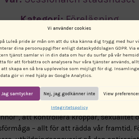
Kategori:
Föreläsning
Vi använder cookies
 på Luleå pride är mån om att du ska känna dig trygg med hur v
nterar dina personuppgifter enligt dataskyddslagen GDPR. Via 
g som dyker ner i dagens nationalistiska 
tern tjänst samlar vi in din data om hur du surfar på vår hemsid
 antifeminism och som undersöker hur 
tta för att förbättra och analysera hur våra tjänster används, allt
r att skapa en så bra upplevelse som möjligt för dig. Insamling
oners rättigheter är konstruerat. Som ett
 data gör vi med hjälp av Google Analytics.
tiska projektet och den ideologiska synen
igger den traditionella kärnfamiljens ideal
Jag samtycker
Nej, jag godkänner inte
View preference
änkat med missionen att skapa “manlig
Integritetspolicy
innor”, att kontrollera kroppar, sexualitet 
förmåga – allt för att rädda vår framtid. F