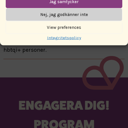
Jag samtycker
deras kamp för rättigheter och stöttar dom att
Nej, jag godkänner inte
föra den kampen på deras egna villkor. En
allierad kan vara en vän, en lärare eller annan
View preferences
person som anstränger sig för att utbilda sig
Integritetspolicy
och agera på ett sätt som främjar och stöttar
hbtqi+ personer.
ENGAGERA DIG!
PROGRAM