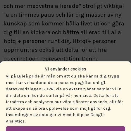
och mer medvetna allierade* otroligt viktiga!
Ta en timmes paus och lär dig massor av ny
kunskap som kommer hålla livet ut och göra
dig till en klokare och bättre allierad till alla
hbtqi+ personer runt dig. Hbtqi+ personer
uppmuntras också att delta för att fira
queerhet och representation. Denna
föreläsning är för communityt och dess
Vi använder cookies
självklara och okränkbara plats i samhället.
Vi på Luleå pride är mån om att du ska känna dig trygg
med hur vi hanterar dina personuppgifter enligt
dataskyddslagen GDPR. Via en extern tjänst samlar vi in
Alla är välkomna! Detta är en chans att
din data om hur du surfar på vår hemsida. Detta för att
utmana föreställningar, krossa fördomar och
förbättra och analysera hur våra tjänster används, allt för
skapa ökad medvetenhet tillsammans.
att skapa en så bra upplevelse som möjligt för dig.
Insamlingen av data gör vi med hjälp av Google
*allierade
Analytics.
Personer som står bredvid hbtqi+ personer i