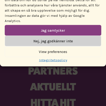
förbättra och analysera hur våra tjänster används, allt för
att skapa en så bra upplevelse som möjligt för dig.
Insamlingen av data gör vi med hjälp av Google
Analytics.
Jag samtycker
ENGAGERA DIG!
Nej, jag godkänner inte
PROGRAM
View preferences
Integritetspolicy
PARTNERS
AKTUELLT
HITTA HIT