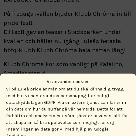
På fredagskvällen bjuder Klubb Chróma in till
pride-fest!
DJ LeoB gav en teaser i Stadsparken under
kvällen och håller nu igång Luleås hetaste
hbtq-klubb Klubb Chróma hela natten lång!
Klubb Chróma kör som vanligt på Kafelino,
Smedjegatan 4.
Vi använder cookies
Vi på Luleå pride är mån om att du ska känna dig trygg
med hur vi hanterar dina personuppgifter enligt
dataskyddslagen GDPR. Via en extern tjänst samlar vi in
din data om hur du surfar på vår hemsida. Detta för att
förbättra och analysera hur våra tjänster används, allt för
att skapa en så bra upplevelse som möjligt för dig.
ENGAGERA DIG!
Insamlingen av data gör vi med hjälp av Google
Analytics.