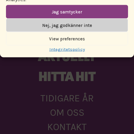
PROGRAM
Jag samtycker
Nej, jag godkänner inte
PARTNERS
View preferences
Integritetspolicy
AKTUELLT
HITTA HIT
TIDIGARE ÅR
OM OSS
KONTAKT