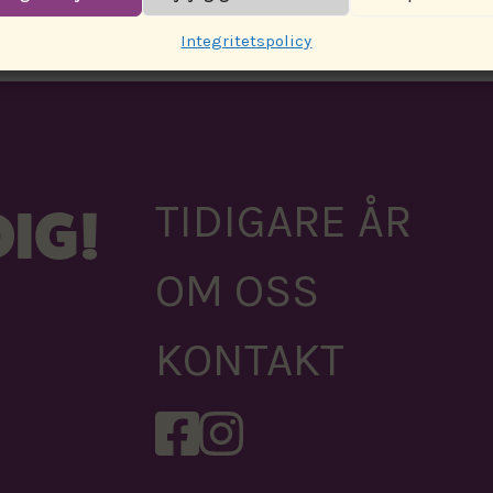
Integritetspolicy
TIDIGARE ÅR
IG!
OM OSS
KONTAKT