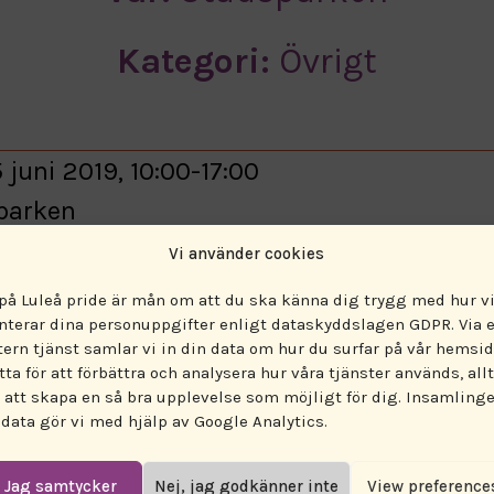
Kategori:
Övrigt
 juni 2019, 10:00-17:00
parken
sik Övrigt Workshop
Vi använder cookies
 på Luleå pride är mån om att du ska känna dig trygg med hur v
å presenterar Kultur på hjul!
nterar dina personuppgifter enligt dataskyddslagen GDPR. Via 
v vår coola husvagn i parken under Pride.
tern tjänst samlar vi in din data om hur du surfar på vår hemsid
tta för att förbättra och analysera hur våra tjänster används, allt
ör alla, här kan du bland annat spela in mus
r att skapa en så bra upplevelse som möjligt för dig. Insamling
g med oss!
 data gör vi med hjälp av Google Analytics.
l finns i Stadsparken alla dagar under fest
Jag samtycker
Nej, jag godkänner inte
View preference