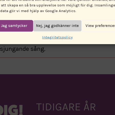
Kategori:
Musik
r att skapa en så bra upplevelse som möjligt för dig. Insamling
 data gör vi med hjälp av Google Analytics.
Jag samtycker
Nej, jag godkänner inte
View preference
olm återvänder till Luleå Pride och tar me
Integritetspolicy
ne. Tillsammans kommer de att spela bos
nsjungande sång.
TIDIGARE ÅR
IG!