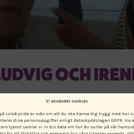
LUDVIG OCH IREN
När:
19 juni 2016 12:00 - 12:30
Vi använder cookies
 på Luleå pride är mån om att du ska känna dig trygg med hur v
Var:
Stadsparken
nterar dina personuppgifter enligt dataskyddslagen GDPR. Via 
tern tjänst samlar vi in din data om hur du surfar på vår hemsid
tta för att förbättra och analysera hur våra tjänster används, allt