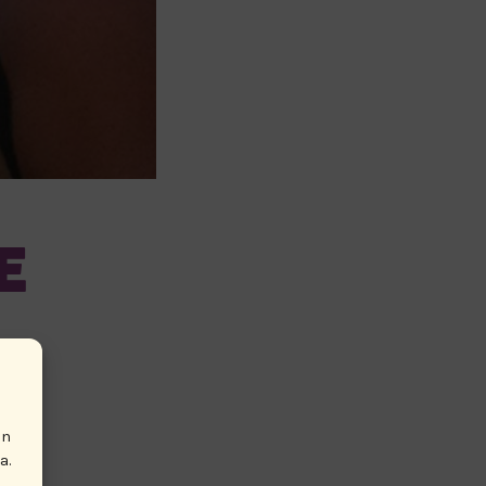
E
i
en
a.