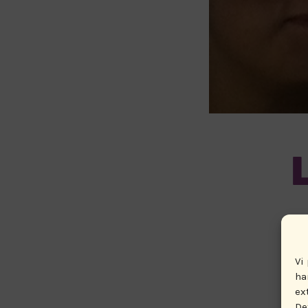
Vi
ha
ex
De