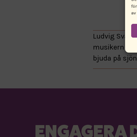
fö
av
Ludvig Svarth
musikern Ire
bjuda på sjö
ENGAGERA D