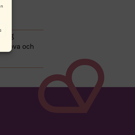
en
s
d sig
sanova och