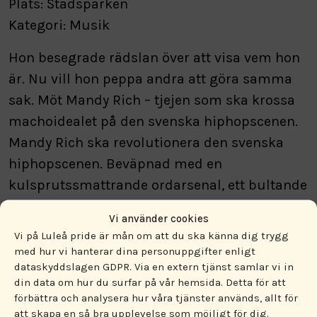
Plats: Stadsparken
Kategori: Musik
Hon besegrade rädslan över att visa vem hon
är. Nu vill hon peppa andra att göra samma
sak. Möt Mandy Rich – tjejen som ska krossa
machoidealet på den svenska hiphopscenen.
Mandy Rich ska revolutionera den svenska
hiphopscenen. Beväpnad med en
kulsprutssmattrande ordarsenal, ett bultande
hjärta för samhällets utsatta – och killer
Vi använder cookies
heels.
Vi på Luleå pride är mån om att du ska känna dig trygg
med hur vi hanterar dina personuppgifter enligt
dataskyddslagen GDPR. Via en extern tjänst samlar vi in
din data om hur du surfar på vår hemsida. Detta för att
förbättra och analysera hur våra tjänster används, allt för
att skapa en så bra upplevelse som möjligt för dig.