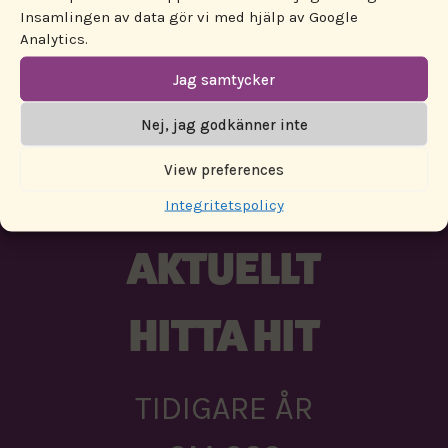
Insamlingen av data gör vi med hjälp av Google
Analytics.
ENGAGERA DIG!
Jag samtycker
PROGRAM
Nej, jag godkänner inte
View preferences
PARTNERS
Integritetspolicy
AKTUELLT
HITTA HIT
TIDIGARE ÅR