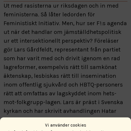
Ut med rasisterna ur riksdagen och in med
feministerna. Så låter ledorden för
Feministiskt Initiativ. Men, hur ser F!:s agenda
ut när det handlar om jämställdhetspolitisk
ur ett intersektionellt perspektiv? Föreläser
gör Lars Gårdfeldt, representant från partiet
som har varit med och drivit igenom en rad
lagreformer, exempelvis rätt till samkönat
äktenskap, lesbiskas rätt till insemination
inom offentlig sjukvård och HBTQ-personers
rätt att omfattas av lagskyddet inom hets-
mot-folkgrupp-lagen. Lars är präst i Svenska
kyrkan och har skrivit avhandlingen Hatar
Gud bögar? Lars är en van talare och debattör
Vi använder cookies
och har tagit många kamper i både TV-soffan