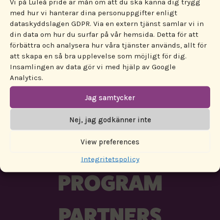
Vi på Luleå pride är mån om att du ska känna dig trygg
och på barrikaderna. Under föreläsningen
med hur vi hanterar dina personuppgifter enligt
dataskyddslagen GDPR. Via en extern tjänst samlar vi in
lyfts perspektiv på hur rasism och homofobi
din data om hur du surfar på vår hemsida. Detta för att
bör bemötas och F!:s arbete med att skapa
förbättra och analysera hur våra tjänster används, allt för
mer rättvisa villkor för alla.
att skapa en så bra upplevelse som möjligt för dig.
Insamlingen av data gör vi med hjälp av Google
Analytics.
Jag samtycker
Nej, jag godkänner inte
View preferences
ENGAGERA DIG!
Integritetspolicy
PROGRAM
PARTNERS