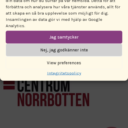
din data om hur du surfar på vår hemsida. Detta för att
Freds.
förbättra och analysera hur våra tjänster används, allt för
att skapa en så bra upplevelse som möjligt för dig.
Anmäl dig här senast onsdagen 21 augusti:
Insamlingen av data gör vi med hjälp av Google
https://sensus.wufoo.com/forms/z16m5abr1fq
Analytics.
Utbildningen arrangeras av
Jag samtycker
Rättighetscentrum Norrbotten i samarbete
Nej, jag godkänner inte
med Luleå Pride och Kristna Freds.
View preferences
Integritetspolicy