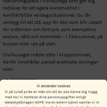
utbildningspass i civilkurage som ger dig
redskap för att agera konstruktivt i
konfliktfyllda vardagssituationer. Du får
verktyg till att stå upp för den som blir utsatt
för orättvisor och förtryck, som exempelvis
sexism, våld och homofobi – i fikarummet, på
bussen eller ute på stan.
Civilkuraget måste sitta i kroppsminnet,
därför innehåller passet praktiska övningar
som:
dialogövningar
rollspel
Vi använder cookies
diskussionsgrupper.
Vi på Luleå pride är mån om att du ska känna dig trygg
med hur vi hanterar dina personuppgifter enligt
Passet leds av erfarna utbildare från Kristna
dataskyddslagen GDPR. Via en extern tjänst samlar vi in