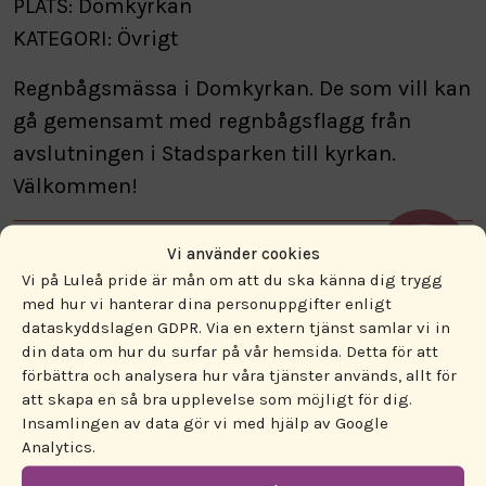
PLATS: Domkyrkan
KATEGORI: Övrigt
Regnbågsmässa i Domkyrkan. De som vill kan
gå gemensamt med regnbågsflagg från
avslutningen i Stadsparken till kyrkan.
Välkommen!
Vi använder cookies
Vi på Luleå pride är mån om att du ska känna dig trygg
med hur vi hanterar dina personuppgifter enligt
dataskyddslagen GDPR. Via en extern tjänst samlar vi in
din data om hur du surfar på vår hemsida. Detta för att
förbättra och analysera hur våra tjänster används, allt för
ENGAGERA DIG!
att skapa en så bra upplevelse som möjligt för dig.
Insamlingen av data gör vi med hjälp av Google
Analytics.
PROGRAM