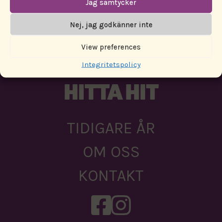
Jag samtycker
PARTNERS
Nej, jag godkänner inte
View preferences
AKTUELLT
Integritetspolicy
HITTA HIT
TIDIGARE ÅR
OM OSS
KONTAKT