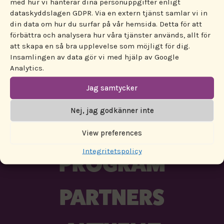
med hur vi hanterar dina personuppgifter enligt
Tältet är öppet:
dataskyddslagen GDPR. Via en extern tjänst samlar vi in
Fredag 12:00-18:00
din data om hur du surfar på vår hemsida. Detta för att
Lördag: 10:00-18:00
förbättra och analysera hur våra tjänster används, allt för
att skapa en så bra upplevelse som möjligt för dig.
Insamlingen av data gör vi med hjälp av Google
Analytics.
Jag samtycker
Nej, jag godkänner inte
ENGAGERA DIG!
View preferences
Integritetspolicy
PROGRAM
PARTNERS