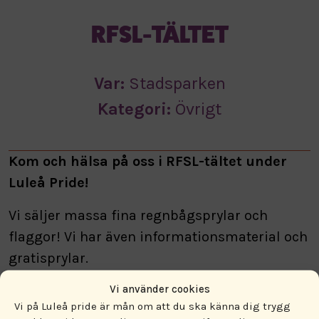
RFSL-TÄLTET
Var:
Stadsparken
Kategori:
Övrigt
Kom och hälsa på oss i RFSL-tältet under
Luleå Pride!
Vi säljer massa fina regnbågsprylar och
flaggor! Vi har även informationsmaterial och
gratisprylar.
Vi använder cookies
Hoppas vi ses!
Vi på Luleå pride är mån om att du ska känna dig trygg