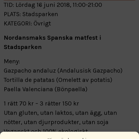
TID: Lördag 16 juni 2018, 11:00-21:00
PLATS: Stadsparken
KATEGORI: Övrigt
Nordansmaks Spanska matfest i
Stadsparken
Meny:
Gazpacho andaluz (Andalusisk Gazpacho)
Tortilla de patatas (Omelett av potatis)
Paella Valenciana (Bönpaella)
1 rätt 70 kr – 3 rätter 150 kr
Utan gluten, utan laktos, utan ägg, utan
nötter, utan djurprodukter, utan soja
Veganskt och 100% ekologiskt