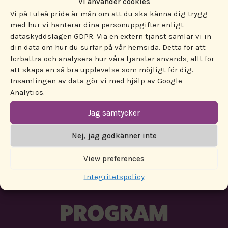
Vi använder cookies
Välkommen!
Vi på Luleå pride är mån om att du ska känna dig trygg
med hur vi hanterar dina personuppgifter enligt
Stationsgatan 25 B – www.nordansmak.se –
dataskyddslagen GDPR. Via en extern tjänst samlar vi in
din data om hur du surfar på vår hemsida. Detta för att
070-362 30 18
förbättra och analysera hur våra tjänster används, allt för
Arr: NordanSmak; Studiefrämjandet
att skapa en så bra upplevelse som möjligt för dig.
Norrbotten, Roberto och Emma, Pride Luleå
Insamlingen av data gör vi med hjälp av Google
Analytics.
Jag samtycker
Nej, jag godkänner inte
View preferences
ENGAGERA DIG!
Integritetspolicy
PROGRAM