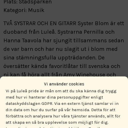
Plats: Stadsparken
Kategori: Musik
TVÅ SYSTRAR OCH EN GITARR Syster Blom är ett
duoband från Luleå. Systrarna Pernilla och
Hanna Taavola har sjungit tillsammans sedan
de var barn och har nu slagit ut i blom med
sina stämningsfulla uppträdanden. De
översätter kända favoritlåtar till svenska och
ni kan få höra allt från Amy Winehouse och
Elvis till Lisa Ekdahl och klassiska visor.
Vi använder cookies
Vi på Luleå pride är mån om att du ska känna dig trygg
med hur vi hanterar dina personuppgifter enligt
dataskyddslagen GDPR. Via en extern tjänst samlar vi in
din data om hur du surfar på vår hemsida. Detta för att
förbättra och analysera hur våra tjänster används, allt för
att skapa en så bra upplevelse som möjligt för dig.