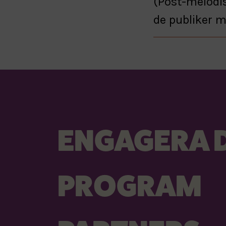
(Post-melodis
de publiker 
ENGAGERA D
PROGRAM