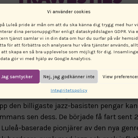
Vi använder cookies
När:
18 augusti 2023 16:15
 på Luleå pride är mån om att du ska känna dig trygg med hur v
nterar dina personuppgifter enligt dataskyddslagen GDPR. Via 
tern tjänst samlar vi in din data om hur du surfar på vår hemsid
Var:
Stadsparken
tta för att förbättra och analysera hur våra tjänster används, allt
r att skapa en så bra upplevelse som möjligt för dig. Insamling
 data gör vi med hjälp av Google Analytics.
Kategori:
Musik
Jag samtycker
Nej, jag godkänner inte
View preference
Integritetspolicy
rundandes av två ungdomar ca år 2021. Vid
pp den billigaste jazz-basisten pengar ka
ammans sen dess. De började få fart sent 
 Luleå-baserade pionjärer av den nya genr