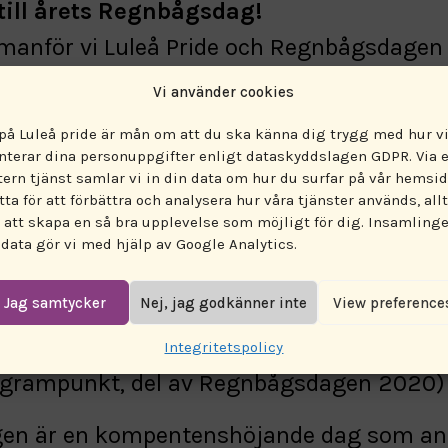
ill årets Regnbågsdag!
manför vi Luleå Pride och Regnbågsdagen
r om transinkluderande jämställdhetsarbe
Vi använder cookies
g dag.
 på Luleå pride är mån om att du ska känna dig trygg med hur v
nterar dina personuppgifter enligt dataskyddslagen GDPR. Via 
resenteras av RFSL Luleå och norra Norrb
tern tjänst samlar vi in din data om hur du surfar på vår hemsid
tta för att förbättra och analysera hur våra tjänster används, allt
spartnern Rättighetscentrum. Vi inleder 
r att skapa en så bra upplevelse som möjligt för dig. Insamling
för det är så viktigt med transinkludering
 data gör vi med hjälp av Google Analytics.
arbete.
Jag samtycker
Nej, jag godkänner inte
View preference
Region Norrbotten.
Integritetspolicy
ogrampunkt, del av Regnbågsdagen 2020)
en är en kompentenshöjande dag som an