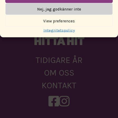
PARTNERS
Nej, jag godkänner inte
AKTUELLT
View preferences
Integritetspolicy
HITTA HIT
TIDIGARE ÅR
OM OSS
KONTAKT