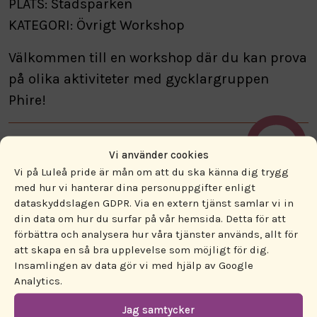
PLATS: Stadsparken
KATEGORI: Övrigt Workshop
Välkommen till en workshop där du kan prova
på olika aktiviteter med gycklargruppen
Phire!
Vi använder cookies
Vi på Luleå pride är mån om att du ska känna dig trygg
med hur vi hanterar dina personuppgifter enligt
dataskyddslagen GDPR. Via en extern tjänst samlar vi in
din data om hur du surfar på vår hemsida. Detta för att
ENGAGERA DIG!
förbättra och analysera hur våra tjänster används, allt för
att skapa en så bra upplevelse som möjligt för dig.
Insamlingen av data gör vi med hjälp av Google
PROGRAM
Analytics.
Jag samtycker