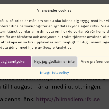
N EN HOTELLWEE
Vi använder cookies
 på Luleå pride är mån om att du ska känna dig trygg med hur v
nterar dina personuppgifter enligt dataskyddslagen GDPR. Via 
NDER LULEÅ PRI
tern tjänst samlar vi in din data om hur du surfar på vår hemsid
tta för att förbättra och analysera hur våra tjänster används, allt
r att skapa en så bra upplevelse som möjligt för dig. Insamling
RFSL Luleå och norra Norrbottens län och 
 data gör vi med hjälp av Google Analytics.
av en hotellweekend på Quality Hotel i Lul
Jag samtycker
Nej, jag godkänner inte
View preference
Integritetspolicy
vit medlem och förnyat sitt medlemskap un
 till 1 augusti i år är med i utlottningen.
ia denna länk:
https://blimedlem.rfsl.se