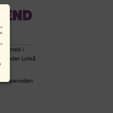
KEND
i
en
DE
a.
en
var med i
eå under Luleå
s
der perioden