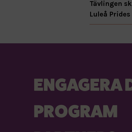
Tävlingen sk
Luleå Prides 
ENGAGERA D
PROGRAM